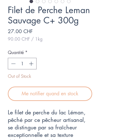
Filet de Perche Leman
Sauvage C+ 300g
Prix
27.00 CHF
90.00 CHF
/
1kg
90.00 CHF
pour
Quantité
*
1
Kilogramme
Out of Stock
Me notifier quand en stock
Le filet de perche du lac Léman,
pêché par ce pêcheur artisanal,
se distingue par sa fraîcheur
exceptionnelle et sa texture