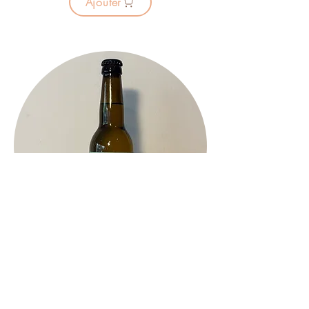
Ajouter
Beeometry Hydromel Pomme
6,40CHF
In Stock:
true
Ajouter