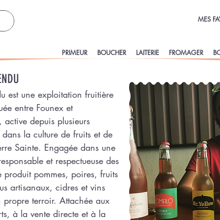
MES FA
PRIMEUR
BOUCHER
LAITERIE
FROMAGER
B
ENDU
u est une exploitation fruitière
tuée entre Founex et
active depuis plusieurs
dans la culture de fruits et de
erre Sainte. Engagée dans une
 responsable et respectueuse des
e produit pommes, poires, fruits
us artisanaux, cidres et vins
n propre terroir. Attachée aux
rts, à la vente directe et à la