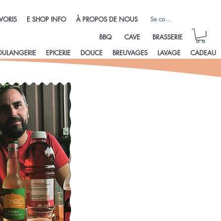
Se connecter
VORIS
E SHOP INFO
À PROPOS DE NOUS
BBQ
CAVE
BRASSERIE
OULANGERIE
EPICERIE
DOUCE
BREUVAGES
LAVAGE
CADEAU