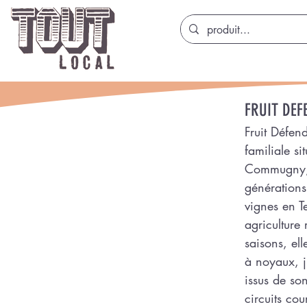
FRUIT DEF
Fruit Défend
familiale si
Commugny, 
générations 
vignes en T
agriculture
saisons, ell
à noyaux, j
issus de so
circuits cou