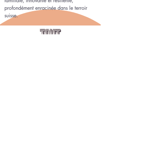
familiale, innovante et résiliente,
profondément enracinée dans le terroir
suisse.
Garder le contact
Soumettre
info@toutlocal.ch
0041795844379
Rue de Saint- Jean 4, 1203 GENEVE