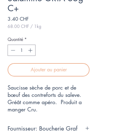
C+
Prix
3.40 CHF
68.00 CHF
/
1kg
68.00 CHF
pour
Quantité
*
1
Kilogramme
Ajouter au panier
Saucisse sèche de porc et de
bœuf des contreforts du saleve.
Gréât comme apéro. Produit a
manger Cru.
Fournisseur: Boucherie Graf