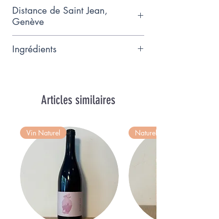
Installé à Meyrin, Jeff prépare
Distance de Saint Jean,
quotidiennement des pâtes
Genève
fraîches et autres spécialités.
7km
Ingrédients
Morue 25%, Pomme de terre
65%, grana, ail, sel, poivre,
fondor, oignon, lait. Conserver
Articles similaires
entre 0 et 4". Temps de cuissom:
30 min. à 180
Vin Naturel
Naturel