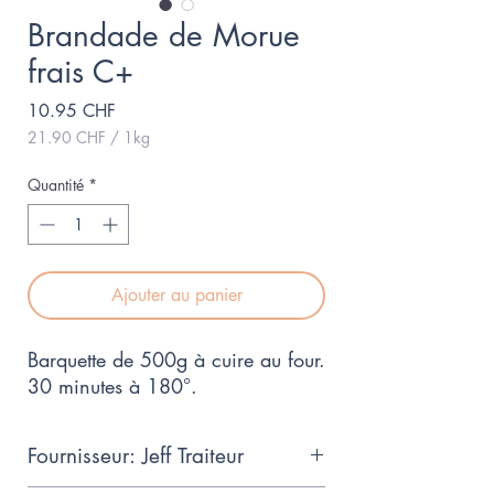
Brandade de Morue
frais C+
Prix
10.95 CHF
21.90 CHF
/
1kg
21.90 CHF
pour
Quantité
*
1
Kilogramme
Ajouter au panier
Barquette de 500g à cuire au four. 
30 minutes à 180°.
Fournisseur: Jeff Traiteur