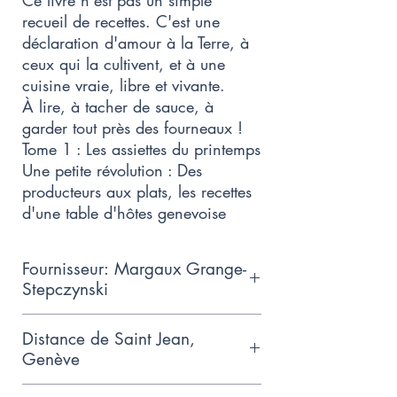
recueil de recettes. C'est une
déclaration d'amour à la Terre, à
ceux qui la cultivent, et à une
cuisine vraie, libre et vivante.
À lire, à tacher de sauce, à
garder tout près des fourneaux !
Tome 1 : Les assiettes du printemps
Une petite révolution : Des
producteurs aux plats, les recettes
d'une table d'hôtes genevoise
Fournisseur: Margaux Grange-
Stepczynski
Margaux vit et cuisine à Genève,
Distance de Saint Jean,
où elle crée des plats raffinés
Genève
empreints de saisonnalité. Son
0.3km
passage dans le nord de Londres