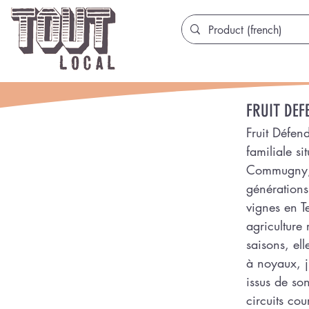
FRUIT DEF
Fruit Défend
familiale si
Commugny, 
générations 
vignes en T
agriculture
saisons, ell
à noyaux, j
issus de so
circuits cou