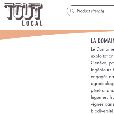
LA DOMAIN
Le Domaine
exploitatio
Genève, por
ingénieurs 
engagés dan
agroécologi
générations 
légumes, fru
vignes dans
biodiversité