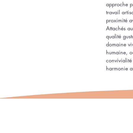
approche pri
travail arti
proximité a
Attachés au
qualité gust
domaine viva
humaine, où
convivialit
harmonie av