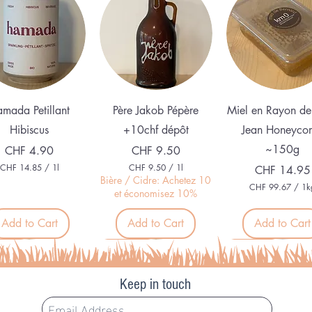
Quick View
Quick View
Quick View
mada Petillant
Père Jakob Pépère
Miel en Rayon de
Hibiscus
+10chf dépôt
Jean Honeyco
~150g
Price
Price
CHF 4.90
CHF 9.50
CHF 14.85
/
1l
CHF 9.50
/
1l
Price
CHF 14.95
C
C
Bière / Cidre: Achetez 10
CHF 99.67
/
1k
H
H
et économisez 10%
C
F
F
H
F
Add to Cart
Add to Cart
Add to Cart
1
9
4
.
9
.
5
veau
Nouveau
Organic
9
8
0
.
5
p
6
p
e
Keep in touch
7
e
r
p
r
1
e