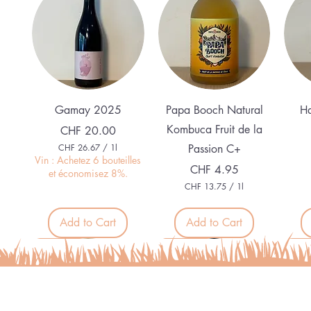
Quick View
Quick View
Gamay 2025
Papa Booch Natural
Ha
Kombuca Fruit de la
Price
CHF 20.00
CHF 26.67
/
1l
Passion C+
C
Vin : Achetez 6 bouteilles
Price
CHF 4.95
H
et économisez 8%.
F
CHF 13.75
/
1l
C
2
H
6
F
Add to Cart
Add to Cart
.
6
1
Nouveau
Nouveau
Nouveau
Nou
7
3
p
.
e
7
r
5
1
p
L
e