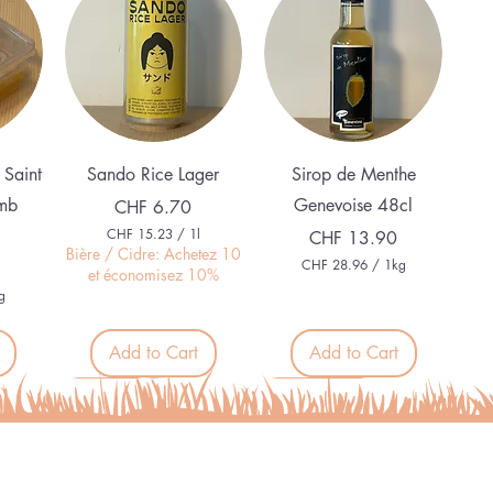
Quick View
Quick View
 Saint
Sando Rice Lager
Sirop de Menthe
mb
Genevoise 48cl
Price
CHF 6.70
CHF 15.23
/
1l
Price
CHF 13.90
C
Bière / Cidre: Achetez 10
CHF 28.96
/
1kg
H
et économisez 10%
C
F
g
H
F
1
5
Add to Cart
Add to Cart
2
.
8
2
.
Organic
Alcohol free
3
9
p
6
e
p
r
e
1
r
L