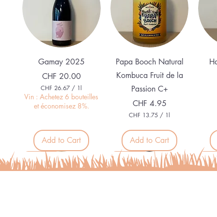
Quick View
Quick View
Gamay 2025
Papa Booch Natural
Ha
Kombuca Fruit de la
Price
CHF 20.00
CHF 26.67
/
1l
Passion C+
C
Vin : Achetez 6 bouteilles
Price
CHF 4.95
H
et économisez 8%.
F
CHF 13.75
/
1l
C
2
H
6
F
Add to Cart
Add to Cart
.
6
1
Nouveau
Nouveau
Nouveau
Nou
7
3
p
.
e
7
r
5
1
p
L
e
i
r
t
1