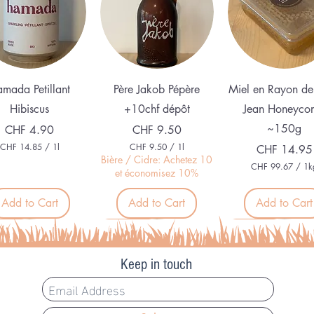
Quick View
Quick View
Quick View
mada Petillant
Père Jakob Pépère
Miel en Rayon de
Hibiscus
+10chf dépôt
Jean Honeyco
~150g
Price
Price
CHF 4.90
CHF 9.50
CHF 14.85
/
1l
CHF 9.50
/
1l
Price
CHF 14.95
C
C
Bière / Cidre: Achetez 10
CHF 99.67
/
1k
H
H
et économisez 10%
C
F
F
H
F
Add to Cart
Add to Cart
Add to Cart
1
9
4
.
9
.
5
veau
Nouveau
Organic
9
8
0
.
5
p
6
p
e
Keep in touch
7
e
r
p
r
1
e
1
L
r
L
i
1