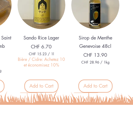
Quick View
Quick View
 Saint
Sando Rice Lager
Sirop de Menthe
mb
Genevoise 48cl
Price
CHF 6.70
CHF 15.23
/
1l
Price
CHF 13.90
C
Bière / Cidre: Achetez 10
CHF 28.96
/
1kg
H
et économisez 10%
C
F
g
H
F
1
5
Add to Cart
Add to Cart
2
.
8
2
.
Organic
Alcohol free
3
9
p
6
e
p
r
e
1
r
L
1
i
K
t