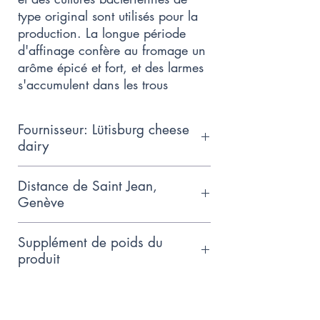
type original sont utilisés pour la
production. La longue période
d'affinage confère au fromage un
arôme épicé et fort, et des larmes
s'accumulent dans les trous
Fournisseur: Lütisburg cheese
dairy
Le Chällerhocker n'a plus besoin
Distance de Saint Jean,
d'être présenté - ce fromage de
Genève
montagne fort du bas Toggenburg
313km
est célèbre dans le monde entier.
Supplément de poids du
Depuis de nombreuses années, la
produit
famille Räss consacre beaucoup
Comme nous ne connaissons pas
d'efforts à sa production, en
encore le poids exact de ce
particulier au processus complexe