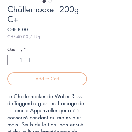
Chällerhocker 200g
C+
Price
CHF 8.00
CHF 40.00
/
1kg
CHF 40.00
per
Quantity
*
1
Kilogram
Add to Cart
Le Chällerhocker de Walter Räss
du Toggenburg est un fromage de
la famille Appenzeller qui a été
conservé pendant au moins huit
mois. Seuls du lait cru non ensilé
et des cultures bactériennes de