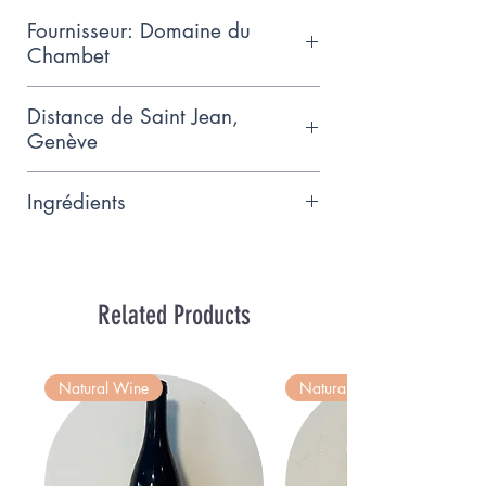
Fournisseur: Domaine du
Chambet
Domaine du Chambet is portant le
Distance de Saint Jean,
nom du ruisseau qui longe ses
Genève
vignes et cultivé biologiquement
13.7km
Ingrédients
Charmont
Related Products
Natural Wine
Natural