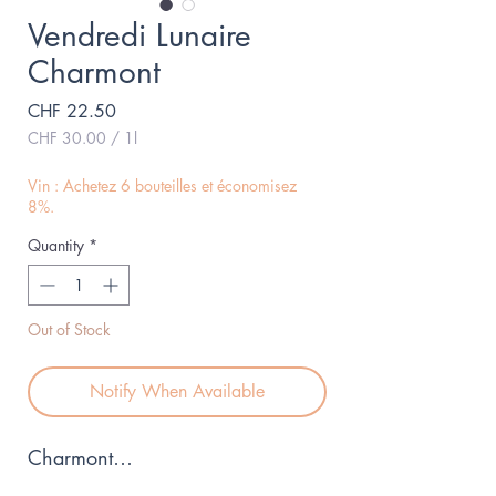
Vendredi Lunaire
Charmont
Price
CHF 22.50
CHF 30.00
/
1l
CHF 30.00
per
Vin : Achetez 6 bouteilles et économisez
1
8%.
Liter
Quantity
*
Out of Stock
Notify When Available
Charmont…