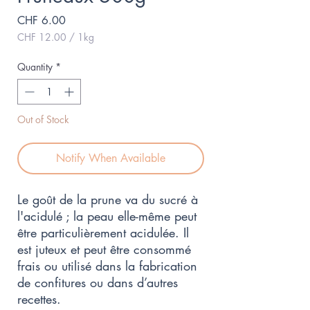
Price
CHF 6.00
CHF 12.00
/
1kg
CHF 12.00
per
Quantity
*
1
Kilogram
Out of Stock
Notify When Available
Le goût de la prune va du sucré à
l'acidulé ; la peau elle-même peut
être particulièrement acidulée. Il
est juteux et peut être consommé
frais ou utilisé dans la fabrication
de confitures ou dans d’autres
recettes.