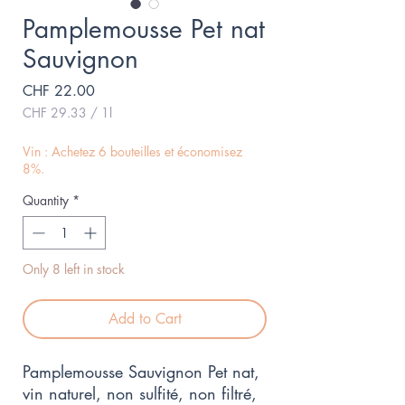
Pamplemousse Pet nat
Sauvignon
Price
CHF 22.00
CHF 29.33
/
1l
CHF 29.33
per
Vin : Achetez 6 bouteilles et économisez
1
8%.
Liter
Quantity
*
Only 8 left in stock
Add to Cart
Pamplemousse Sauvignon Pet nat,
vin naturel, non sulfité, non filtré,