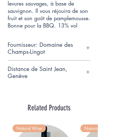
levures sauvages, à base de
sauvignon. Il vous réjouira de son
fruit et son goût de pamplemousse.
Bonne pour la BBQ. 13% vol
Fournisseur: Domaine des
Champs-Lingot
Le Domaine des Champs-Lingot est
Distance de Saint Jean,
constitué de 5 ha de vignes sur la
Genève
rive Sud du lac Léman, cultivés en
15.6km
mode biologique depuis 2013
Related Products
Natural Wine
Natural