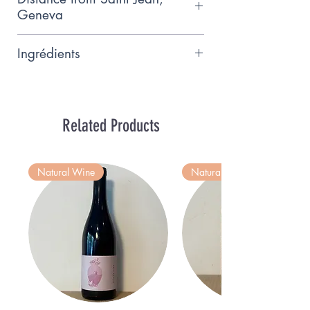
that offers entirely artisanal pastry
Geneva
products
0.5km
Ingrédients
Farine de ble, beurre, sucre blanc,
sucre brun, oeufs, chocolate au
lait (attention, contient des fruits
Related Products
de coque), sel
Natural Wine
Natural