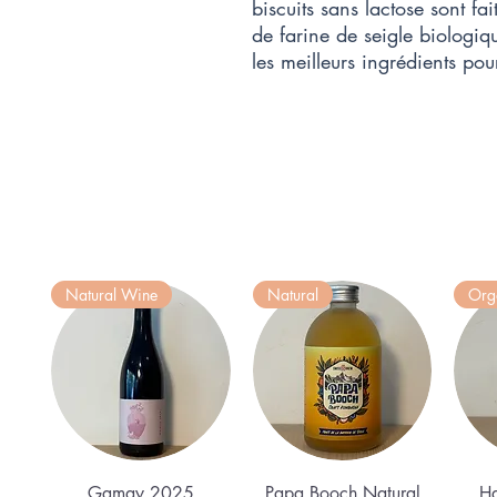
biscuits sans lactose sont fa
de farine de seigle biologiqu
les meilleurs ingrédients pour
Natural Wine
Natural
Org
Quick View
Quick View
Gamay 2025
Papa Booch Natural
Ha