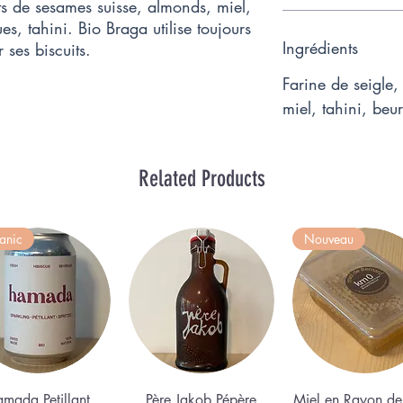
its de sesames suisse, almonds, miel,
es, tahini. Bio Braga utilise toujours
Ingrédients
 ses biscuits.
Farine de seigle
miel, tahini, beu
Related Products
anic
Nouveau
Quick View
Quick View
Quick View
mada Petillant
Père Jakob Pépère
Miel en Rayon de