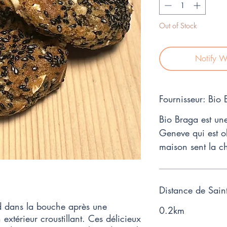
Kilogram
Out of Stock
Notify W
Fournisseur: Bio
Bio Braga est une
Geneve qui est o
maison sent la ch
Distance de Sain
nd dans la bouche après une
0.2km
extérieur croustillant. Ces délicieux