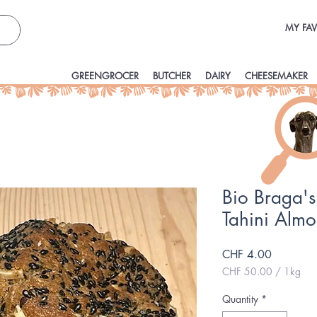
MY FAV
GREENGROCER
BUTCHER
DAIRY
CHEESEMAKER
Bio Braga'
Tahini Alm
Price
CHF 4.00
CHF 50.00
/
1kg
CHF 50.00
per
Quantity
*
1