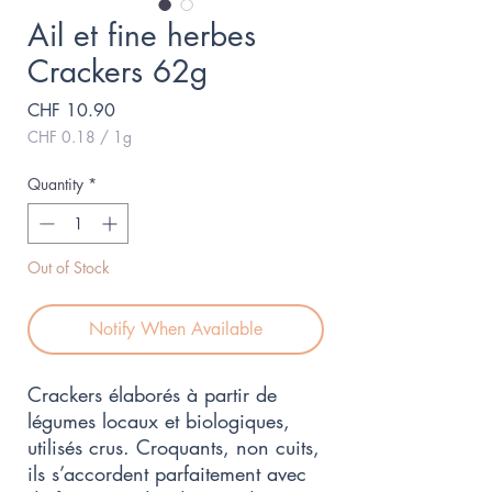
Ail et fine herbes
Crackers 62g
Price
CHF 10.90
CHF 0.18
/
1g
CHF 0.18
per
Quantity
*
1
Gram
Out of Stock
Notify When Available
Crackers élaborés à partir de
légumes locaux et biologiques,
utilisés crus. Croquants, non cuits,
ils s’accordent parfaitement avec