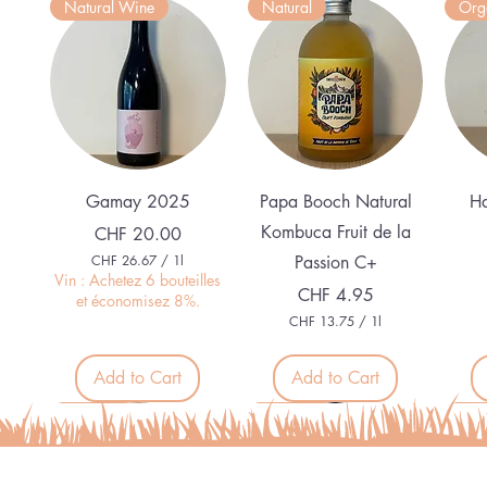
Natural Wine
Natural
Org
Quick View
Quick View
Gamay 2025
Papa Booch Natural
Ha
Kombuca Fruit de la
Price
CHF 20.00
CHF 26.67
/
1l
Passion C+
C
Vin : Achetez 6 bouteilles
Price
CHF 4.95
H
et économisez 8%.
F
CHF 13.75
/
1l
C
2
H
6
F
Add to Cart
Add to Cart
.
6
1
Nouveau
Nouveau
Nouveau
Nou
7
3
p
.
e
7
r
5
1