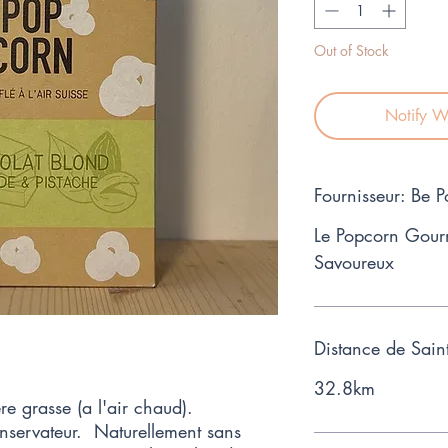
Gram
Out of Stock
Notify W
Fournisseur: Be 
Le Popcorn Gourm
Savoureux
Distance de Sain
32.8km
re grasse (a l'air chaud).
onservateur. Naturellement sans