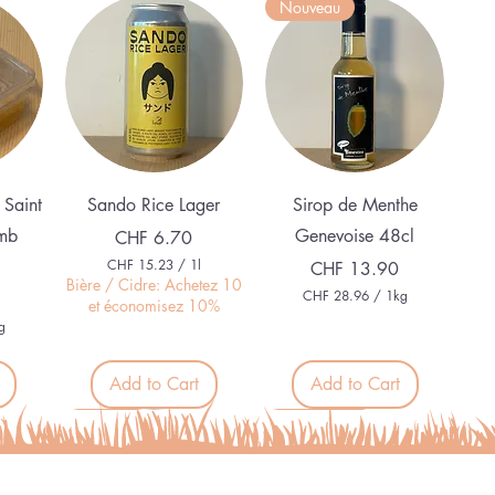
Nouveau
Quick View
Quick View
 Saint
Sando Rice Lager
Sirop de Menthe
mb
Genevoise 48cl
Price
CHF 6.70
CHF 15.23
/
1l
Price
CHF 13.90
C
Bière / Cidre: Achetez 10
CHF 28.96
/
1kg
H
et économisez 10%
C
F
g
H
F
1
5
Add to Cart
Add to Cart
2
.
8
2
.
Organic
Alcohol free
3
9
p
6
e
p
r
e
1