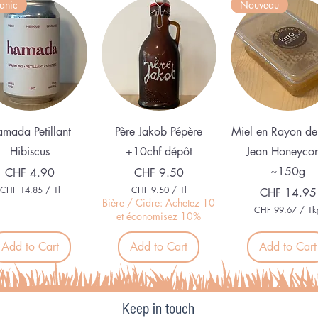
anic
Nouveau
Quick View
Quick View
Quick View
mada Petillant
Père Jakob Pépère
Miel en Rayon de
Hibiscus
+10chf dépôt
Jean Honeyco
~150g
Price
Price
CHF 4.90
CHF 9.50
CHF 14.85
/
1l
CHF 9.50
/
1l
Price
CHF 14.95
C
C
Bière / Cidre: Achetez 10
CHF 99.67
/
1k
H
H
et économisez 10%
C
F
F
H
F
Add to Cart
Add to Cart
Add to Cart
1
9
4
.
9
.
5
veau
Nouveau
Organic
9
8
0
.
5
p
6
p
e
Keep in touch
7
e
r