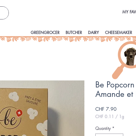
MY FAV
GREENGROCER
BUTCHER
DAIRY
CHEESEMAKER
Be Popcorn
Amande et 
Price
CHF 7.90
CHF 0.11
/
1g
CHF 0.11
per
Quantity
*
1