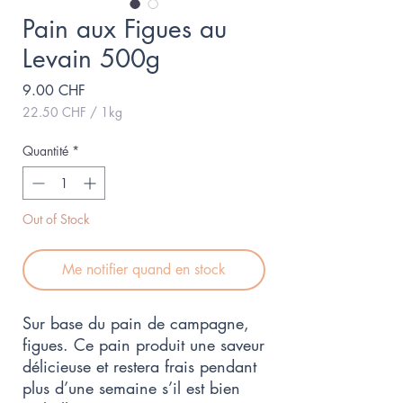
Pain aux Figues au
Levain 500g
Prix
9.00 CHF
22.50 CHF
/
1kg
22.50 CHF
pour
Quantité
*
1
Kilogramme
Out of Stock
Me notifier quand en stock
Sur base du pain de campagne,
figues. Ce pain produit une saveur
délicieuse et restera frais pendant
plus d’une semaine s’il est bien