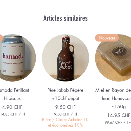
Articles similaires
Nouveau
Aperçu rapide
Aperçu rapide
Aperçu rapid
mada Petillant
Père Jakob Pépère
Miel en Rayon de
Hibiscus
+10chf dépôt
Jean Honeyco
~150g
Prix
Prix
4.90 CHF
9.50 CHF
14.85 CHF
/
1l
9.50 CHF
/
1l
Prix
14.95 CHF
1
9
Bière / Cidre: Achetez 10
99.67 CHF
/
1k
4
.
et économisez 10%
9
.
5