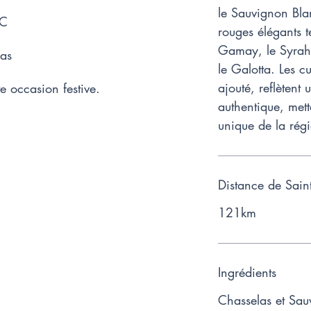
le Sauvignon Bla
OC
rouges élégants te
Gamay, le Syrah
las
le Galotta. Les c
ajouté, reflètent
te occasion festive.
authentique, metta
unique de la rég
Distance de Sain
121km
Ingrédients
Chasselas et Sau