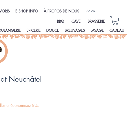
Se connecter
VORIS
E SHOP INFO
À PROPOS DE NOUS
BBQ
CAVE
BRASSERIE
OULANGERIE
EPICERIE
DOUCE
BREUVAGES
LAVAGE
CADEAU
Nat Neuchâtel
illes et économisez 8%.