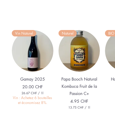
Vin Naturel
Naturel
BIO
Aperçu rapide
Aperçu rapide
Gamay 2025
Papa Booch Natural
Ha
Kombuca Fruit de la
Prix
20.00 CHF
26.67 CHF
/
1l
Passion C+
2
Vin : Achetez 6 bouteilles
Prix
4.95 CHF
6
et économisez 8%.
.
13.75 CHF
/
1l
6
1
7