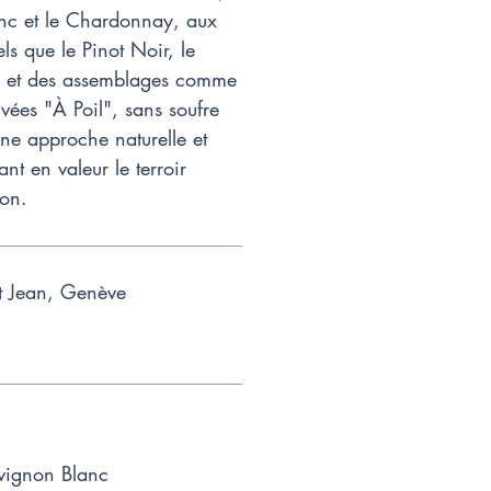
nc et le Chardonnay, aux
ls que le Pinot Noir, le
 et des assemblages comme
uvées "À Poil", sans soufre
 une approche naturelle et
nt en valeur le terroir
ion.
t Jean, Genève
vignon Blanc