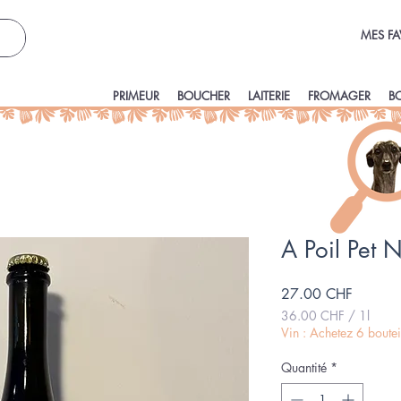
MES FA
PRIMEUR
BOUCHER
LAITERIE
FROMAGER
B
A Poil Pet 
Prix
27.00 CHF
36.00 CHF
/
1l
36.00 CHF
Vin : Achetez 6 boute
pour
1
Quantité
*
Litre