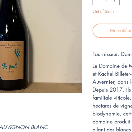
Out of Stock
Me notifie
Fournisseur: Do
Le Domaine de Mo
et Rachel Billeter
Auvernier, dans 
Depuis 2017, ils 
familiale viticole
hectares de vigne
biodynamie, certi
domaine produit
t SAUVIGNON BLANC
allant des blanc