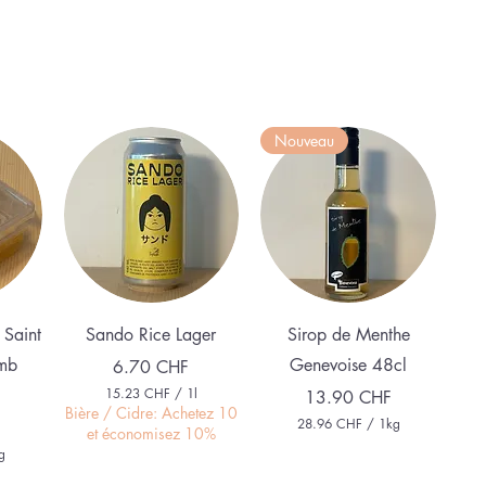
Nouveau
e
Aperçu rapide
Aperçu rapide
 Saint
Sando Rice Lager
Sirop de Menthe
mb
Genevoise 48cl
Prix
6.70 CHF
15.23 CHF
/
1l
Prix
13.90 CHF
1
Bière / Cidre: Achetez 10
28.96 CHF
/
1kg
5
et économisez 10%
2
.
g
8
2
.
3