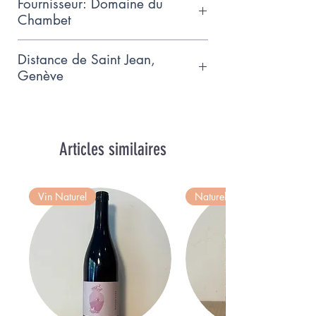
Fournisseur: Domaine du
Chambet
Domaine du Chambet is portant le
Distance de Saint Jean,
nom du ruisseau qui longe ses
Genève
vignes et cultivé biologiquement
13.7km
Articles similaires
Vin Naturel
Naturel