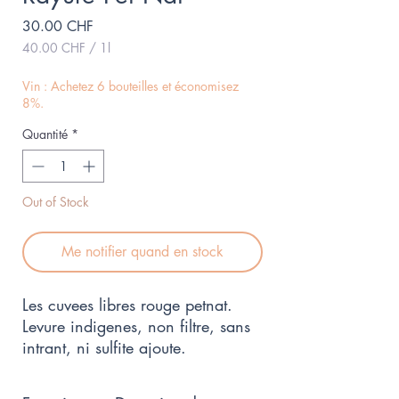
Prix
30.00 CHF
40.00 CHF
/
1l
40.00 CHF
pour
Vin : Achetez 6 bouteilles et économisez
1
8%.
Litre
Quantité
*
Out of Stock
Me notifier quand en stock
Les cuvees libres rouge petnat. 
Levure indigenes, non filtre, sans 
intrant, ni sulfite ajoute.