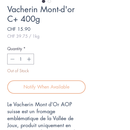
Vacherin Mont-d'or
C+ 400g
Price
CHF 15.90
CHF 39.75
/
1kg
CHF 39.75
per
Quantity
*
1
Kilogram
Out of Stock
Notify When Available
Le Vacherin Mont d’Or AOP
suisse est un fromage
emblématique de la Vallée de
Joux, produit uniquement en