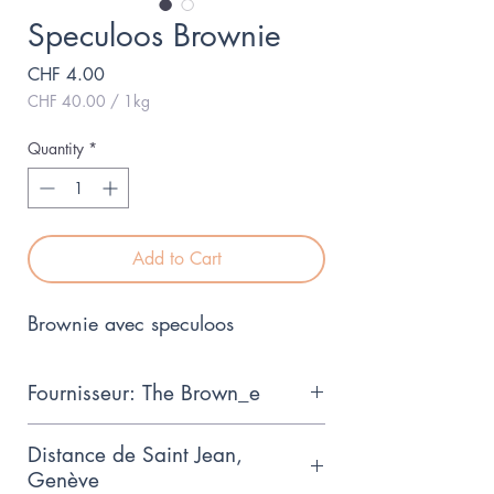
Speculoos Brownie
Price
CHF 4.00
CHF 40.00
/
1kg
CHF 40.00
per
Quantity
*
1
Kilogram
Add to Cart
Brownie avec speculoos
Fournisseur: The Brown_e
The Brown_e est une start-up
Distance de Saint Jean,
genevoise qui propose des
Genève