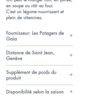
en soupe ou rôti au four.
C’est un légume nourrissant et
plein de vitamines.
Fournisseur: Les Potagers de
Gaia
Petit producteur familial qui suit les
Distance de Saint Jean,
principes de l'agriculture
Genève
biodynamique, basé près
15km
d'Hermance.
Supplément de poids du
produit
Comme nous ne connaissons pas
Disponibilité selon la saison
encore le poids exact de ce
produit, nous facturons sur la base
Octobre - Mars
du poids total indiqué. Lorsque le