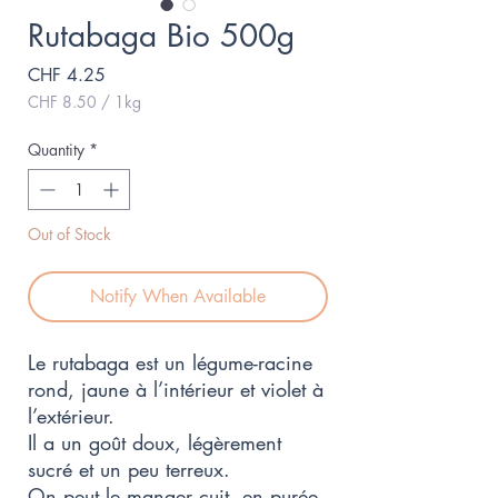
Rutabaga Bio 500g
Price
CHF 4.25
CHF 8.50
/
1kg
CHF 8.50
per
Quantity
*
1
Kilogram
Out of Stock
Notify When Available
Le rutabaga est un légume-racine
rond, jaune à l’intérieur et violet à
l’extérieur.
Il a un goût doux, légèrement
sucré et un peu terreux.
On peut le manger cuit, en purée,