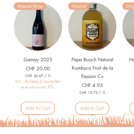
Natural Wine
Natural
Org
Quick View
Quick View
Gamay 2025
Papa Booch Natural
Ha
Kombuca Fruit de la
Price
CHF 20.00
CHF 26.67
/
1l
Passion C+
C
Vin : Achetez 6 bouteilles
Price
CHF 4.95
H
et économisez 8%.
F
CHF 13.75
/
1l
C
2
H
6
F
Add to Cart
Add to Cart
.
6
1
Nouveau
Nouveau
Nouveau
Nou
7
3
p
.
e
7
r