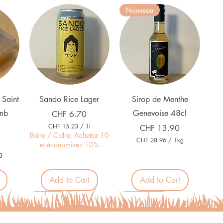
Nouveau
Quick View
Quick View
 Saint
Sando Rice Lager
Sirop de Menthe
mb
Genevoise 48cl
Price
CHF 6.70
CHF 15.23
/
1l
Price
CHF 13.90
C
Bière / Cidre: Achetez 10
CHF 28.96
/
1kg
H
et économisez 10%
C
F
g
H
F
1
5
Add to Cart
Add to Cart
2
.
8
2
.
Organic
Alcohol free
3
9
p
6
e
p
r