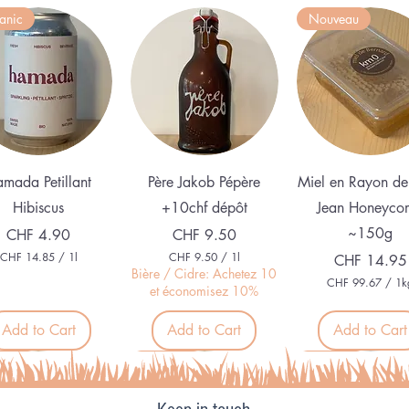
anic
Nouveau
Quick View
Quick View
Quick View
mada Petillant
Père Jakob Pépère
Miel en Rayon de
Hibiscus
+10chf dépôt
Jean Honeyco
~150g
Price
Price
CHF 4.90
CHF 9.50
CHF 14.85
/
1l
CHF 9.50
/
1l
Price
CHF 14.95
C
C
Bière / Cidre: Achetez 10
CHF 99.67
/
1k
H
H
et économisez 10%
C
F
F
H
F
Add to Cart
Add to Cart
Add to Cart
1
9
4
.
9
.
5
veau
Nouveau
Organic
9
8
0
.
5
p
6
p
e