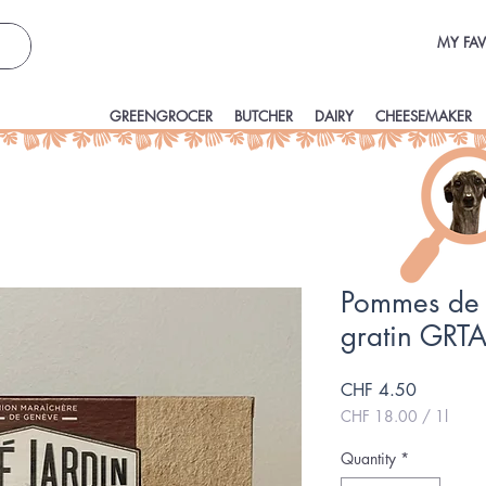
MY FAV
GREENGROCER
BUTCHER
DAIRY
CHEESEMAKER
Pommes de t
gratin GRT
Price
CHF 4.50
CHF 18.00
/
1l
CHF 18.00
per
Quantity
*
1