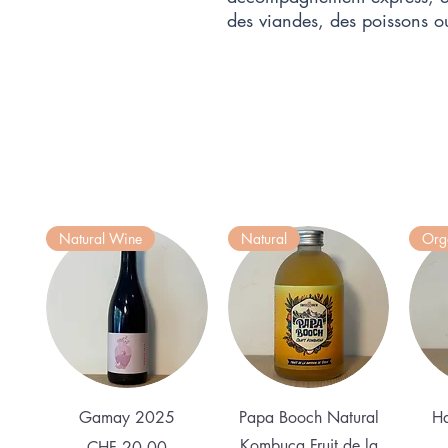
des viandes, des poissons o
Natural Wine
Natural
Org
Quick View
Quick View
Gamay 2025
Papa Booch Natural
Ha
Kombuca Fruit de la
Price
CHF 20.00