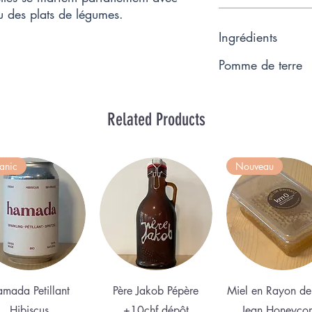
u des plats de légumes.
Ingrédients
Pomme de terre
Related Products
anic
Nouveau
Quick View
Quick View
Quick View
mada Petillant
Père Jakob Pépère
Miel en Rayon de
Hibiscus
+10chf dépôt
Jean Honeyco