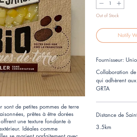
Liter
Out of Stock
Notify W
Fournisseur: Un
Collaboration de 
qui adhèrent aux
GRTA
r sont de petites pommes de terre
saisonnées, prêtes à être dorées
Distance de Sain
 offrent une texture fondante à
3.5km
 l’extérieur. Idéales comme
les se marient parfaitement avec