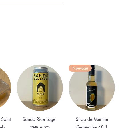
Nouveau
Quick View
Quick View
 Saint
Sando Rice Lager
Sirop de Menthe
mb
Genevoise 48cl
Price
CHF 6.70