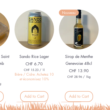
Nouveau
Quick View
Quick View
 Saint
Sando Rice Lager
Sirop de Menthe
mb
Genevoise 48cl
Price
CHF 6.70
CHF 15.23
/
1l
Price
CHF 13.90
C
Bière / Cidre: Achetez 10
CHF 28.96
/
1kg
H
et économisez 10%
C
F
g
H
F
1
5
Add to Cart
Add to Cart
2
.
8
2
.
Organic
Alcohol free
3
9
p