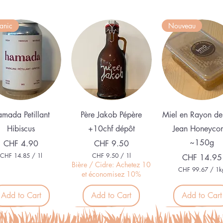
anic
Nouveau
Quick View
Quick View
Quick View
mada Petillant
Père Jakob Pépère
Miel en Rayon de
Hibiscus
+10chf dépôt
Jean Honeyco
~150g
Price
Price
CHF 4.90
CHF 9.50
CHF 14.85
/
1l
CHF 9.50
/
1l
Price
CHF 14.95
C
C
Bière / Cidre: Achetez 10
CHF 99.67
/
1k
H
H
et économisez 10%
C
F
F
H
F
Add to Cart
Add to Cart
Add to Cart
1
9
4
.
9
.
5
veau
Nouveau
Organic
9
8
0