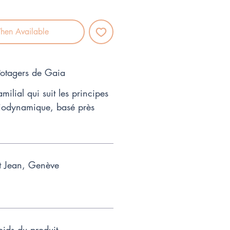
hen Available
 Potagers de Gaia
amilial qui suit les principes
 biodynamique, basé près
t Jean, Genève
ids du produit