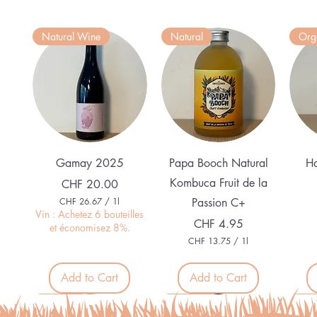
Natural Wine
Natural
Org
Quick View
Quick View
Gamay 2025
Papa Booch Natural
Ha
Kombuca Fruit de la
Price
CHF 20.00
CHF 26.67
/
1l
Passion C+
C
Vin : Achetez 6 bouteilles
Price
CHF 4.95
H
et économisez 8%.
F
CHF 13.75
/
1l
C
2
H
6
F
Add to Cart
Add to Cart
.
6
1
Nouveau
Nouveau
Nouveau
Nou
7
3
p