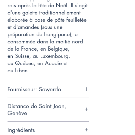
rois après la fête de Noël. Il s'agit
d'une galette traditionnellement
élaborée à base de pâte feuilletée
et d'amandes (sous une
préparation de frangipane), et
consommée dans la moitié nord
de la France, en Belgique,
en Suisse, au Luxembourg,
au Québec, en Acadie et
au Liban.
Fournisseur: Sawerdo
Nouvelle boulangerie près de la
Distance de Saint Jean,
Gare Cornavin utilisant des
Genève
ingrédients durables et des
0.4km
méthodes traditionnelles
Ingrédients