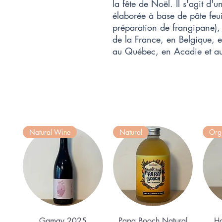
la fête de Noël. Il s'agit d'u
élaborée à base de pâte feu
préparation de frangipane)
de la France, en Belgique, 
au Québec, en Acadie et au
Natural Wine
Natural
Org
Quick View
Quick View
Gamay 2025
Papa Booch Natural
Ha