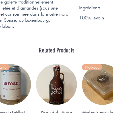
ne galette traditionnellement
Ingrédients
illetée et d'amandes (sous une
, et consommée dans la moitié nord
100% levain
en Suisse, au Luxembourg,
 Liban.
Related Products
anic
Nouveau
Quick View
Quick View
Quick View
mada Petillant
Père Jakob Pépère
Miel en Rayon de