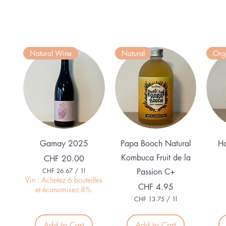
Natural Wine
Natural
Org
Quick View
Quick View
Gamay 2025
Papa Booch Natural
Ha
Kombuca Fruit de la
Price
CHF 20.00
CHF 26.67
/
1l
Passion C+
C
Vin : Achetez 6 bouteilles
Price
CHF 4.95
H
et économisez 8%.
F
CHF 13.75
/
1l
C
2
H
6
F
Add to Cart
Add to Cart