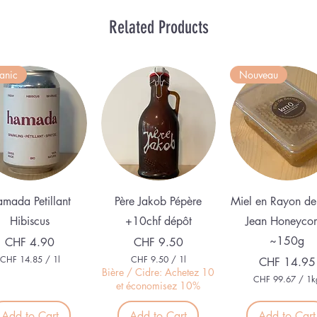
Related Products
anic
Nouveau
Quick View
Quick View
Quick View
mada Petillant
Père Jakob Pépère
Miel en Rayon de
Hibiscus
+10chf dépôt
Jean Honeyco
~150g
Price
Price
CHF 4.90
CHF 9.50
CHF 14.85
/
1l
CHF 9.50
/
1l
Price
CHF 14.95
C
C
Bière / Cidre: Achetez 10
CHF 99.67
/
1k
H
H
et économisez 10%
C
F
F
H
F
Add to Cart
Add to Cart
Add to Cart
1
9