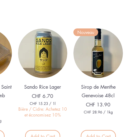
Nouveau
Quick View
Quick View
 Saint
Sando Rice Lager
Sirop de Menthe
mb
Genevoise 48cl
Price
CHF 6.70
CHF 15.23
/
1l
Price
CHF 13.90
C
Bière / Cidre: Achetez 10
CHF 28.96
/
1kg
H
et économisez 10%
C
F
g
H
F
1
5
Add to Cart
Add to Cart
2