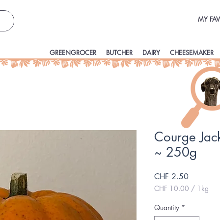
MY FAV
GREENGROCER
BUTCHER
DAIRY
CHEESEMAKER
Courge Jack 
~ 250g
Price
CHF 2.50
CHF 10.00
/
1kg
CHF 10.00
per
Quantity
*
1