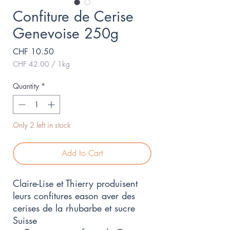
Confiture de Cerise
Genevoise 250g
Price
CHF 10.50
CHF 42.00
/
1kg
CHF 42.00
per
Quantity
*
1
Kilogram
Only 2 left in stock
Add to Cart
Claire-Lise et Thierry produisent
leurs confitures eason aver des
cerises de la rhubarbe et sucre
Suisse