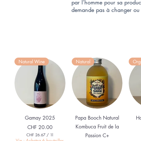
par l’homme pour sa product
demande pas à changer ou t
Natural Wine
Natural
Org
Quick View
Quick View
Gamay 2025
Papa Booch Natural
Ha
Kombuca Fruit de la
Price
CHF 20.00
CHF 26.67
/
1l
Passion C+
C
Vin : Achetez 6 bouteilles