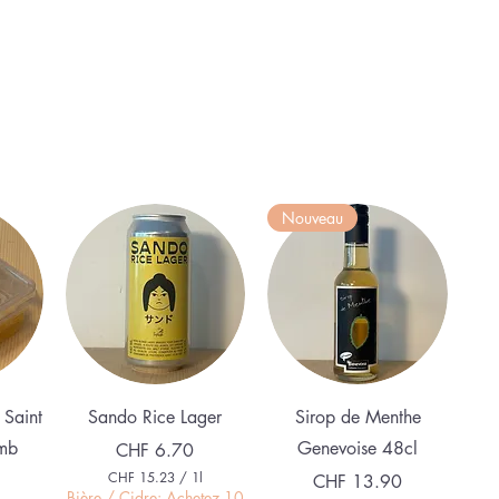
Nouveau
Quick View
Quick View
 Saint
Sando Rice Lager
Sirop de Menthe
mb
Genevoise 48cl
Price
CHF 6.70
CHF 15.23
/
1l
Price
CHF 13.90
C
Bière / Cidre: Achetez 10