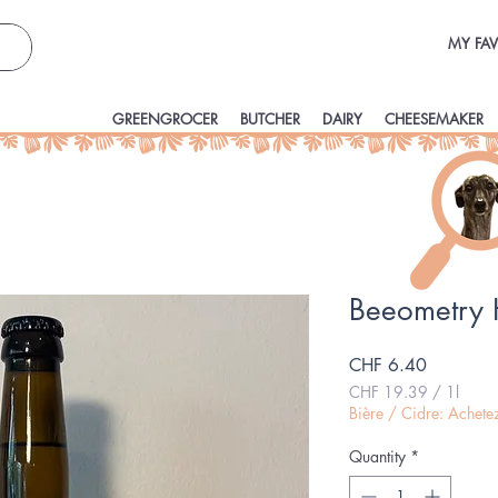
MY FAV
GREENGROCER
BUTCHER
DAIRY
CHEESEMAKER
Beeometry 
Price
CHF 6.40
CHF 19.39
/
1l
CHF 19.39
Bière / Cidre: Achet
per
1
Quantity
*
Liter