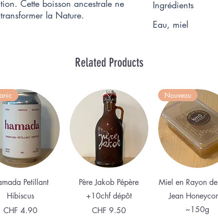
ion. Cette boisson ancestrale ne 
Ingrédients
ransformer la Nature.
Eau, miel
Related Products
anic
Nouveau
Quick View
Quick View
Quick View
mada Petillant
Père Jakob Pépère
Miel en Rayon de
Hibiscus
+10chf dépôt
Jean Honeyco
~150g
Price
Price
CHF 4.90
CHF 9.50