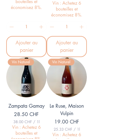
bouteilles et
3
Vin : Achetez 6
.
économisez 8%.
4
bouteilles et
6
.
7
économisez 8%.
6
7
C
H
C
F
H
p
F
a
Ajouter au
Ajouter au
p
r
a
panier
panier
1
r
L
1
i
Vin Naturel
Vin Naturel
L
t
i
r
t
e
r
e
Zampata Gamay
Le Ruse, Maison
Vulpin
Prix
28.50 CHF
Prix
19.00 CHF
38.00 CHF
/
1l
3
Vin : Achetez 6
25.33 CHF
/
1l
8
bouteilles et
2
Vin : Achetez 6
.
économisez 8%.
5