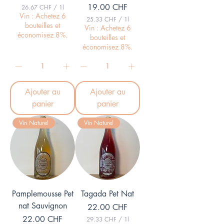
Prix
19.00 CHF
26.67 CHF
/
1l
2
Vin : Achetez 6
25.33 CHF
/
1l
6
bouteilles et
2
Vin : Achetez 6
.
économisez 8%.
5
bouteilles et
6
.
7
économisez 8%.
3
3
C
H
C
F
H
p
F
a
Ajouter au
Ajouter au
p
r
a
panier
panier
1
r
L
1
i
Vin Naturel
Vin Naturel
L
t
i
r
t
e
r
e
Pamplemousse Pet
Tagada Pet Nat
nat Sauvignon
Prix
22.00 CHF
Prix
22.00 CHF
29.33 CHF
/
1l