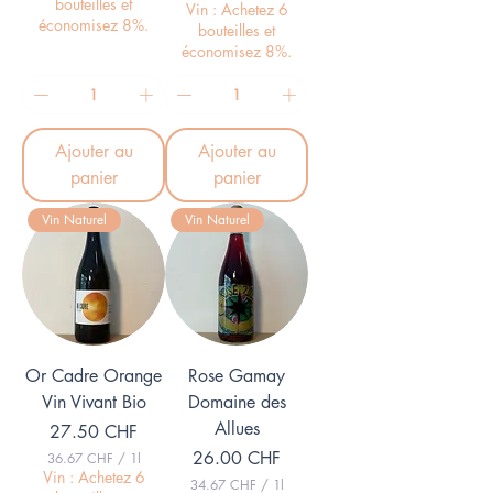
bouteilles et
3
Vin : Achetez 6
.
économisez 8%.
9
bouteilles et
3
.
3
économisez 8%.
3
3
C
H
C
F
H
p
F
a
Ajouter au
Ajouter au
p
r
a
panier
panier
1
r
L
1
i
Vin Naturel
Vin Naturel
L
t
i
r
t
e
r
e
Or Cadre Orange
Rose Gamay
Vin Vivant Bio
Domaine des
Allues
Prix
27.50 CHF
Prix
26.00 CHF
36.67 CHF
/
1l
3
Vin : Achetez 6
34.67 CHF
/
1l
6