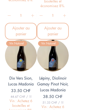
bouteilles et
0
.
0
économisez 8%.
3
3
C
H
C
F
H
p
F
a
Ajouter au
Ajouter au
p
r
a
panier
panier
1
r
L
1
i
Vin Naturel
Vin Naturel
L
t
i
r
t
e
r
e
Dix Vers Sion,
Lépiny, Diolinoir
Lucas Madonia
Gamay Pinot Noir,
Lucas Madonia
Prix
33.50 CHF
Prix
38.50 CHF
44.67 CHF
/
1l
4
Vin : Achetez 6
51.33 CHF
/
1l
4
bouteilles et
5
Vin : Achetez 6
.
1