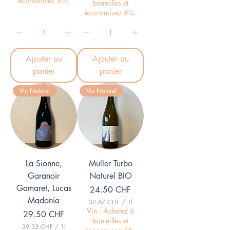
économisez 8%.
bouteilles et
6
.
7
économisez 8%.
3
3
C
H
C
F
H
p
F
a
Ajouter au
Ajouter au
p
r
a
panier
panier
1
r
L
1
i
Vin Naturel
Vin Naturel
L
t
i
r
t
e
r
e
La Sionne,
Muller Turbo
Garanoir
Naturel BIO
Gamaret, Lucas
Prix
24.50 CHF
Madonia
32.67 CHF
/
1l
3
Vin : Achetez 6
Prix
29.50 CHF
2
bouteilles et
.
39.33 CHF
/
1l