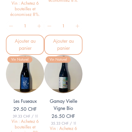
économisez 8%.
6
3
Vin : Achetez 6
7
9
bouteilles et
.
économisez 8%.
C
3
H
3
F
p
C
a
H
r
F
Ajouter au
Ajouter au
1
p
L
a
panier
panier
i
r
t
1
r
Vin Naturel
Vin Naturel
L
e
i
t
r
e
Les Fuseaux
Gamay Vielle
Vigne Bio
Prix
29.50 CHF
Prix
26.50 CHF
39.33 CHF
/
1l
3
Vin : Achetez 6
35.33 CHF
/
1l
9
bouteilles et
3
Vin : Achetez 6
.