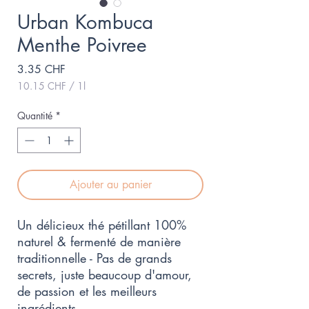
Urban Kombuca
Menthe Poivree
Prix
3.35 CHF
10.15 CHF
/
1l
10.15 CHF
pour
Quantité
*
1
Litre
Ajouter au panier
Un délicieux thé pétillant 100%
naturel & fermenté de manière
traditionnelle - Pas de grands
secrets, juste beaucoup d'amour,
de passion et les meilleurs
ingrédients