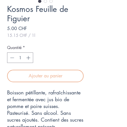
Kosmos Feuille de
Figuier
Prix
5.00 CHF
15.15 CHF
/
1l
15.15 CHF
pour
Quantité
*
1
Litre
Ajouter au panier
Boisson pétillante, rafraîchissante
et fermentée avec jus bio de
pomme et poire suisses.
Pasteurisé. Sans alcool. Sans
sucres ajoutés. Contient des sucres
naturellement présents