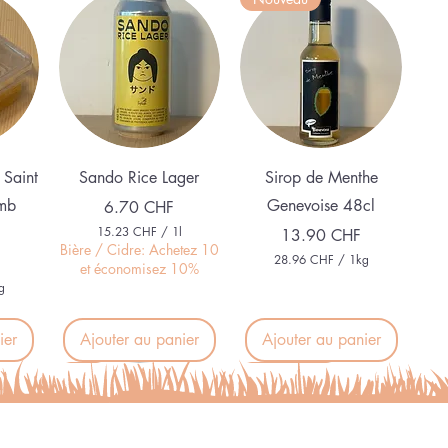
e
Aperçu rapide
Aperçu rapide
 Saint
Sando Rice Lager
Sirop de Menthe
mb
Genevoise 48cl
Prix
6.70 CHF
15.23 CHF
/
1l
Prix
13.90 CHF
1
Bière / Cidre: Achetez 10
28.96 CHF
/
1kg
5
et économisez 10%
2
.
g
8
2
.
3
9
ier
Ajouter au panier
Ajouter au panier
6
C
H
C
BIO
Sans Alcool
F
H
p
F
a
p
r
a
1