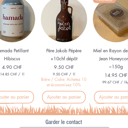
Aperçu rapide
Aperçu rapide
Aperçu rapid
mada Petillant
Père Jakob Pépère
Miel en Rayon de
Hibiscus
+10chf dépôt
Jean Honeyco
~150g
Prix
Prix
4.90 CHF
9.50 CHF
14.85 CHF
/
1l
9.50 CHF
/
1l
Prix
14.95 CHF
1
9
Bière / Cidre: Achetez 10
99.67 CHF
/
1k
4
.
et économisez 10%
9
.
5
9
8
0
.
outer au panier
Ajouter au panier
Ajouter au pan
5
6
C
7
C
H
veau
Nouveau
BIO
H
F
C
F
p
H
p
a
Garder le contact
F
a
r
p