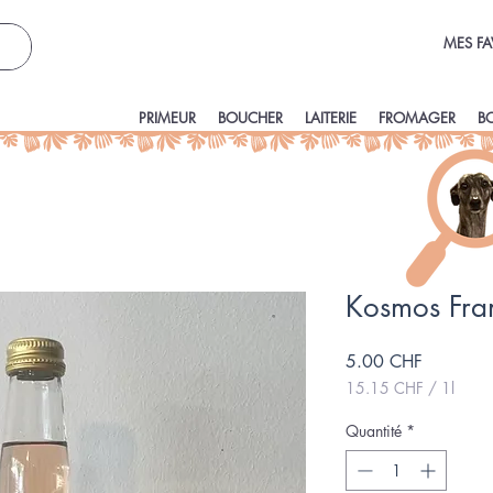
MES FA
PRIMEUR
BOUCHER
LAITERIE
FROMAGER
B
Kosmos Fr
Prix
5.00 CHF
15.15 CHF
/
1l
15.15 CHF
pour
Quantité
*
1
Litre