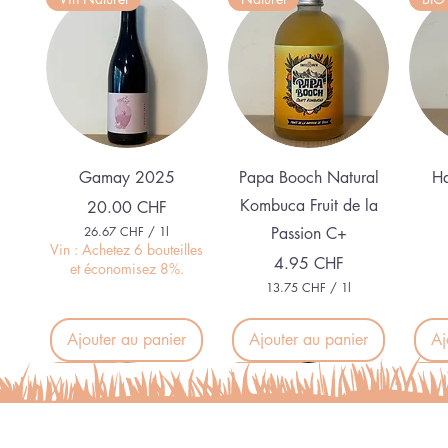
Aperçu rapide
Aperçu rapide
Gamay 2025
Papa Booch Natural
Ha
Kombuca Fruit de la
Prix
20.00 CHF
26.67 CHF
/
1l
Passion C+
2
Vin : Achetez 6 bouteilles
Prix
4.95 CHF
6
et économisez 8%.
.
13.75 CHF
/
1l
6
1
7
3
.
Ajouter au panier
Ajouter au panier
Aj
C
7
H
5
Nouveau
Nouveau
Nouveau
Nou
F
p
C
a
H
r
F
1
p