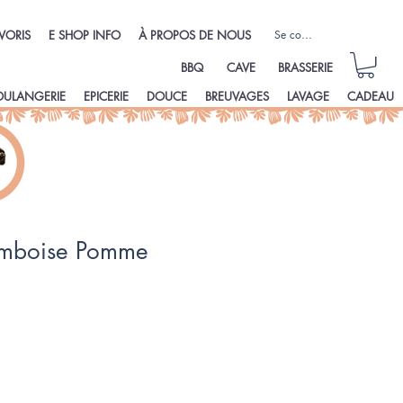
Se connecter
VORIS
E SHOP INFO
À PROPOS DE NOUS
BBQ
CAVE
BRASSERIE
OULANGERIE
EPICERIE
DOUCE
BREUVAGES
LAVAGE
CADEAU
amboise Pomme