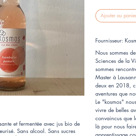
Ajouter au panie
Fournisseur: Kos
Nous sommes deu
Sciences de la V
sommes rencontré
Master à Lausann
deux en 2018, c'
aventures que no
Le "kosmos" nous
vivre de belles 
convaincus que la 
ssante et fermentée avec jus bio de
là pour nous faire
eurisé. Sans alcool. Sans sucres
apprentissage c