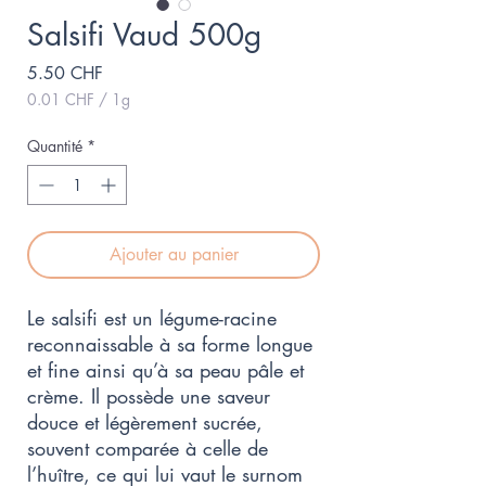
Salsifi Vaud 500g
Prix
5.50 CHF
0.01 CHF
/
1g
0.01 CHF
pour
Quantité
*
1
Gramme
Ajouter au panier
Le salsifi est un légume-racine
reconnaissable à sa forme longue
et fine ainsi qu’à sa peau pâle et
crème. Il possède une saveur
douce et légèrement sucrée,
souvent comparée à celle de
l’huître, ce qui lui vaut le surnom