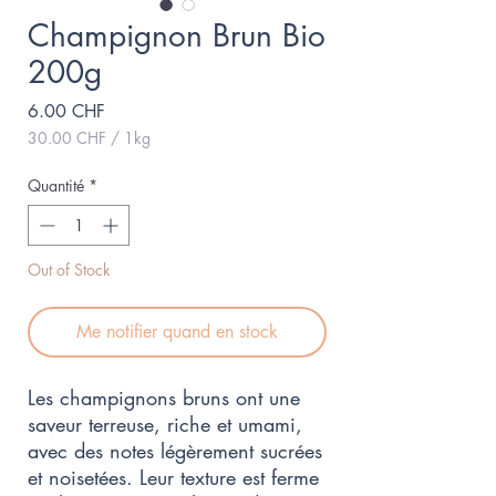
Champignon Brun Bio
200g
Prix
6.00 CHF
30.00 CHF
/
1kg
30.00 CHF
pour
Quantité
*
1
Kilogramme
Out of Stock
Me notifier quand en stock
Les champignons bruns ont une
saveur terreuse, riche et umami,
avec des notes légèrement sucrées
et noisetées. Leur texture est ferme