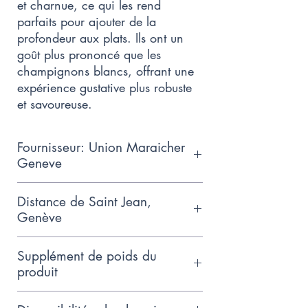
et charnue, ce qui les rend
parfaits pour ajouter de la
profondeur aux plats. Ils ont un
goût plus prononcé que les
champignons blancs, offrant une
expérience gustative plus robuste
et savoureuse.
Fournisseur: Union Maraicher
Geneve
Collaboration de petits
Distance de Saint Jean,
producteurs genevois qui adhèrent
Genève
aux normes de production GRTA
3.5km
Supplément de poids du
produit
Comme nous ne connaissons pas