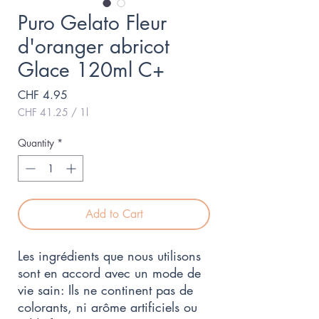
Puro Gelato Fleur
d'oranger abricot
Glace 120ml C+
Price
CHF 4.95
CHF 41.25
/
1l
CHF 41.25
per
Quantity
*
1
Liter
Add to Cart
Les ingrédients que nous utilisons 
sont en accord avec un mode de 
vie sain: Ils ne continent pas de 
colorants, ni arôme artificiels ou 