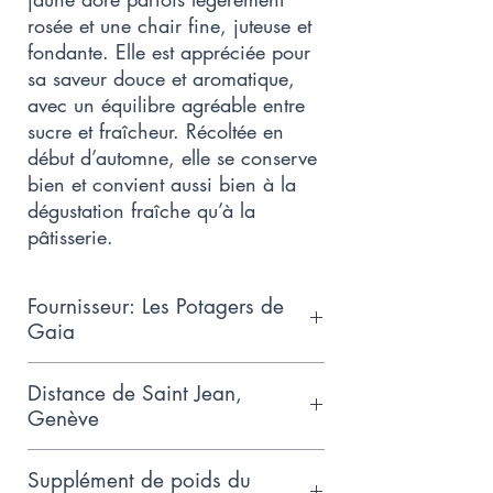
rosée et une chair fine, juteuse et
fondante. Elle est appréciée pour
sa saveur douce et aromatique,
avec un équilibre agréable entre
sucre et fraîcheur. Récoltée en
début d’automne, elle se conserve
bien et convient aussi bien à la
dégustation fraîche qu’à la
pâtisserie.
Fournisseur: Les Potagers de
Gaia
Petit producteur familial qui suit les
Distance de Saint Jean,
principes de l'agriculture
Genève
biodynamique, basé près
15km
d'Hermance.
Supplément de poids du