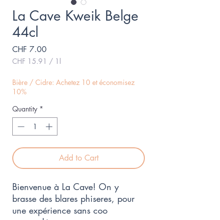
La Cave Kweik Belge
44cl
Price
CHF 7.00
CHF 15.91
/
1l
CHF 15.91
per
Bière / Cidre: Achetez 10 et économisez
1
10%
Liter
Quantity
*
Add to Cart
Bienvenue à La Cave! On y
brasse des blares phiseres, pour
une expérience sans coo