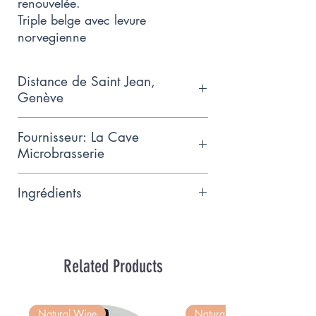
renouvelée.
Triple belge avec levure
norvegienne
Distance de Saint Jean,
Genève
11km
Fournisseur: La Cave
Microbrasserie
Bienvenue à La Cave! On y
Ingrédients
brasse des blares phiseres, pour
une expérience sans coo
Eau, malts d’orge, avoine,
renouvelée. Microbrasserie a
framboise, houblon, levure 7.3%
Chene-Bougeries
vol
Related Products
Natural Wine
Natural