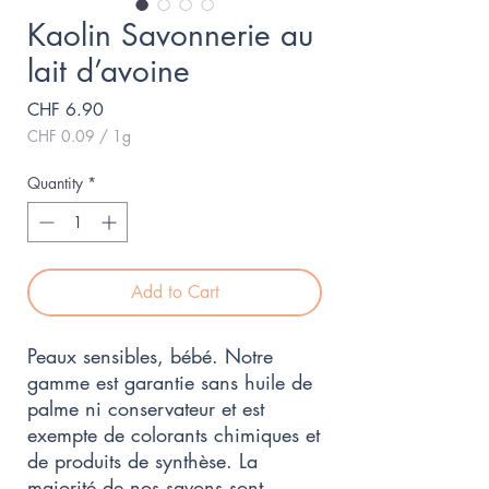
Kaolin Savonnerie au
lait d’avoine
Price
CHF 6.90
CHF 0.09
/
1g
CHF 0.09
per
Quantity
*
1
Gram
Add to Cart
Peaux sensibles, bébé. Notre
gamme est garantie sans huile de
palme ni conservateur et est
exempte de colorants chimiques et
de produits de synthèse. La
majorité de nos savons sont