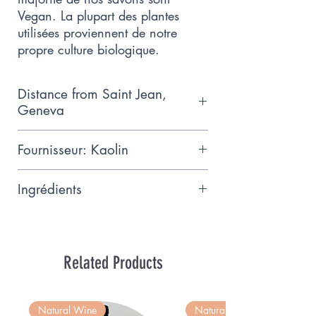
Vegan. La plupart des plantes
utilisées proviennent de notre
propre culture biologique.
Distance from Saint Jean,
Geneva
11km
Fournisseur: Kaolin
Tous nos savons sont fabriqués
Ingrédients
dans nos ateliers par nos soins à
Corsier. Notre gamme de produits
Huiles saponifiées d'olive, coco
est entièrement biodégradable et
bio, colza, avoine bio.
naturelle, non testée sur les
Saponification à froid
Related Products
animaux, douce pour votre peau
et respectueuse de
l'environnement.
Natural Wine
Natural