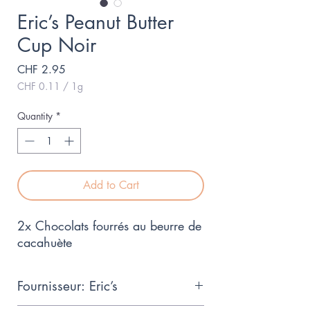
Eric’s Peanut Butter
Cup Noir
Price
CHF 2.95
CHF 0.11
/
1g
CHF 0.11
per
Quantity
*
1
Gram
Add to Cart
2x Chocolats fourrés au beurre de
cacahuète
Fournisseur: Eric’s