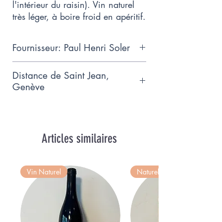
l'intérieur du raisin). Vin naturel 
très léger, à boire froid en apéritif.
Fournisseur: Paul Henri Soler
Paul-Henri Soler, vigneron et
Distance de Saint Jean,
glouglouteur coup de coeur a
Genève
Meyrin,
6.7km
Articles similaires
Vin Naturel
Naturel