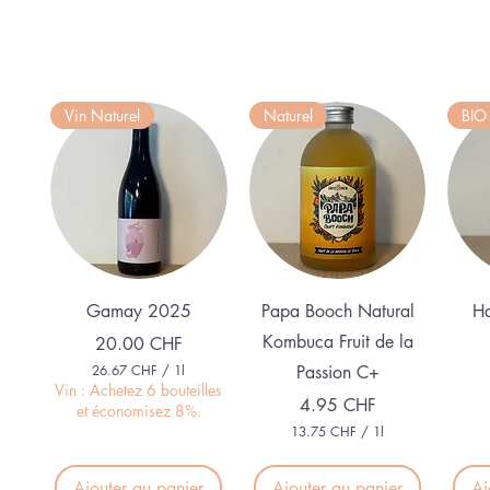
Vin Naturel
Naturel
BIO
Aperçu rapide
Aperçu rapide
Gamay 2025
Papa Booch Natural
Ha
Kombuca Fruit de la
Prix
20.00 CHF
26.67 CHF
/
1l
Passion C+
2
Vin : Achetez 6 bouteilles
Prix
4.95 CHF
6
et économisez 8%.
.
13.75 CHF
/
1l
6
1
7
3
.
Ajouter au panier
Ajouter au panier
Aj