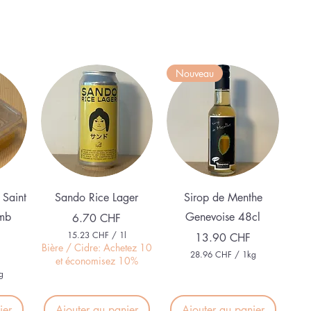
Nouveau
e
Aperçu rapide
Aperçu rapide
 Saint
Sando Rice Lager
Sirop de Menthe
mb
Genevoise 48cl
Prix
6.70 CHF
15.23 CHF
/
1l
Prix
13.90 CHF
1
Bière / Cidre: Achetez 10
28.96 CHF
/
1kg
5
et économisez 10%
2
.
g
8
2
.
3
9
ier
Ajouter au panier
Ajouter au panier
6