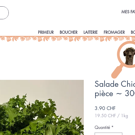
MES FA
PRIMEUR
BOUCHER
LAITERIE
FROMAGER
B
Salade Chi
pièce ∼ 3
Prix
3.90 CHF
19.50 CHF
/
1kg
19.50 CHF
pour
Quantité
*
1