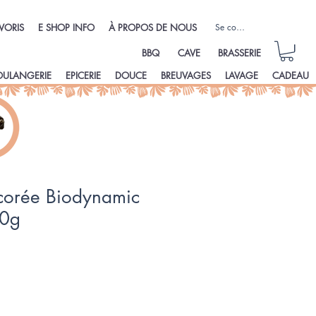
Se connecter
VORIS
E SHOP INFO
À PROPOS DE NOUS
BBQ
CAVE
BRASSERIE
OULANGERIE
EPICERIE
DOUCE
BREUVAGES
LAVAGE
CADEAU
corée Biodynamic
00g