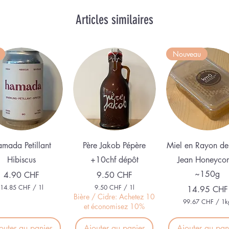
Articles similaires
Nouveau
Aperçu rapide
Aperçu rapide
Aperçu rapid
mada Petillant
Père Jakob Pépère
Miel en Rayon de
Hibiscus
+10chf dépôt
Jean Honeyco
~150g
Prix
Prix
4.90 CHF
9.50 CHF
14.85 CHF
/
1l
9.50 CHF
/
1l
Prix
14.95 CHF
1
9
Bière / Cidre: Achetez 10
99.67 CHF
/
1k
4
.
et économisez 10%
9
.
5
9
8
0
.
outer au panier
Ajouter au panier
Ajouter au pan
5