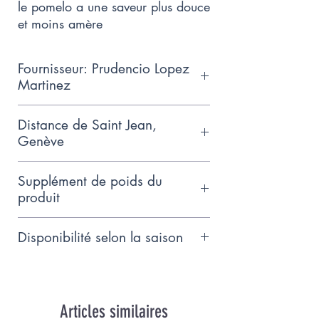
le pomelo a une saveur plus douce
et moins amère
Fournisseur: Prudencio Lopez
Martinez
Producteur espagnol cultivant des
Distance de Saint Jean,
fruits biologiques en collaboration
Genève
avec l’Union Maraicher Genève
1300km
Supplément de poids du
produit
Comme nous ne connaissons pas
Disponibilité selon la saison
encore le poids exact de ce
produit, nous facturons sur la base
Novembre - Mai
du poids total indiqué. Lorsque le
poids réel sera connu le jour de la
Articles similaires