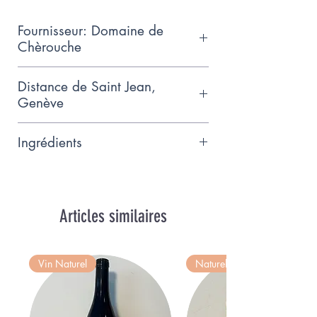
Fournisseur: Domaine de
Chèrouche
Vignoble familial biodynamique
Distance de Saint Jean,
naturel de 1ha à 890m d'altitude
Genève
et 38% de pente à Ayent, Valais
135km
Ingrédients
Pinot Noir 12.3% vol
Articles similaires
Vin Naturel
Naturel