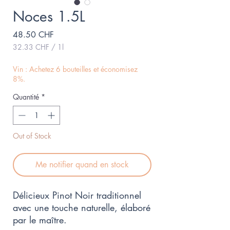
Noces 1.5L
Prix
48.50 CHF
32.33 CHF
/
1l
32.33 CHF
pour
Vin : Achetez 6 bouteilles et économisez
1
8%.
Litre
Quantité
*
Out of Stock
Me notifier quand en stock
Délicieux Pinot Noir traditionnel
avec une touche naturelle, élaboré
par le maître.