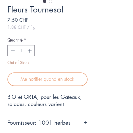
Fleurs Tournesol
Prix
7.50 CHF
1.88 CHF
/
1g
1.88 CHF
pour
Quantité
*
1
Gramme
Out of Stock
Me notifier quand en stock
BIO et GRTA, pour les Gateaux,
salades, couleurs varient
Fournisseur: 1001 herbes