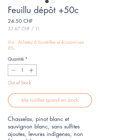
Feuillu dépôt +50c
Prix
24.50 CHF
32.67 CHF
/
1l
32.67 CHF
pour
Vin : Achetez 6 bouteilles et économisez
1
8%.
Litre
Quantité
*
Out of Stock
Me notifier quand en stock
Chasselas, pinot blanc et
sauvignon blanc, sans sulfites
ajoutes, levures indigenes, non